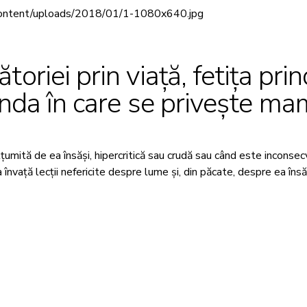
toriei prin viață, fetița pr
linda în care se privește ma
mită de ea însăși, hipercritică sau crudă sau când este inconsecve
a învață lecții nefericite despre lume și, din păcate, despre ea însă