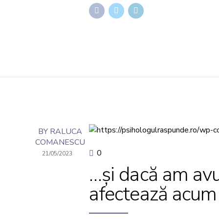
BY RALUCA
COMANESCU
0
21/05/2023
…și dacă am avu
afectează acum 