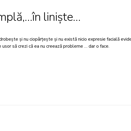
mplă,…în liniște…
zdrobește și nu ciopârțește și nu există nicio expresie facială evi
 usor să crezi că ea nu creează probleme … dar o face.