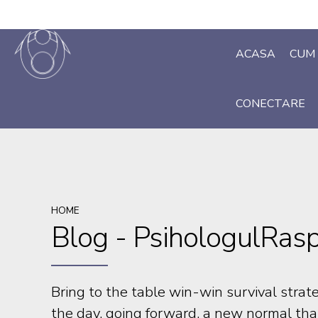
ACASA
CUM 
CONECTARE
HOME
Blog - PsihologulRas
Bring to the table win-win survival strat
the day, going forward, a new normal tha