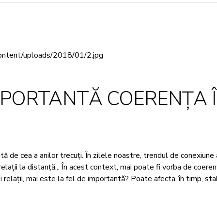
MPORTANTĂ COERENȚA Î
ită de cea a anilor trecuți. În zilele noastre, trendul de conexiune 
 relații la distanță... În acest context, mai poate fi vorba de coe
relații, mai este la fel de importantă? Poate afecta, în timp, stabi