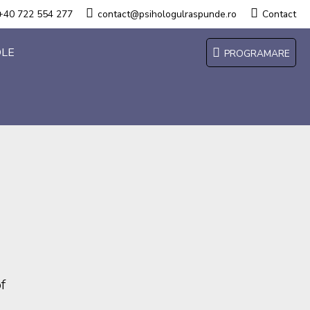
+40 722 554 277
contact@psihologulraspunde.ro
Contact
OLE
PROGRAMARE
f