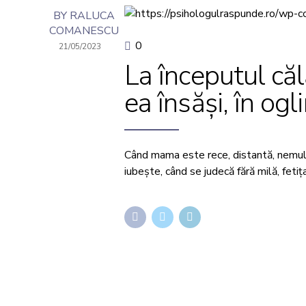
BY RALUCA
COMANESCU
0
21/05/2023
La începutul călă
ea însăși, în og
Când mama este rece, distantă, nemulțu
iubește, când se judecă fără milă, fetiț