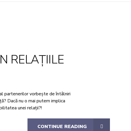
N RELAȚIILE
al partenerilor vorbește de întâlniri
rență? Dacă nu o mai putem implica
litatea unei relații?!
CONTINUE READING