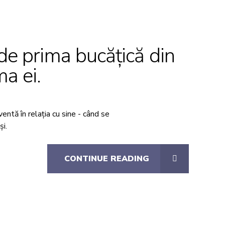
inde prima bucățică din
ma ei.
ntă în relația cu sine - când se
și.
CONTINUE READING