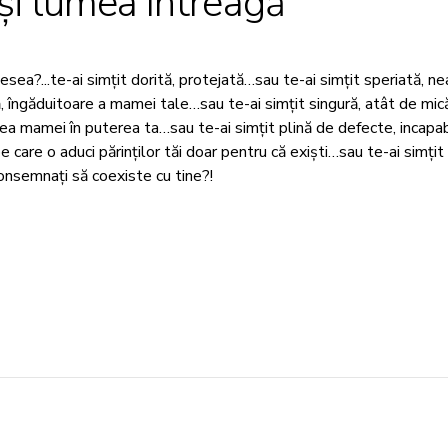
…și lumea întreagă
esea?...te-ai simțit dorită, protejată…sau te-ai simțit speriată, nea
 îngăduitoare a mamei tale…sau te-ai simțit singură, atât de mică
derea mamei în puterea ta…sau te-ai simțit plină de defecte, incapab
 pe care o aduci părinților tăi doar pentru că exiști…sau te-ai simți
 consemnați să coexiste cu tine?!